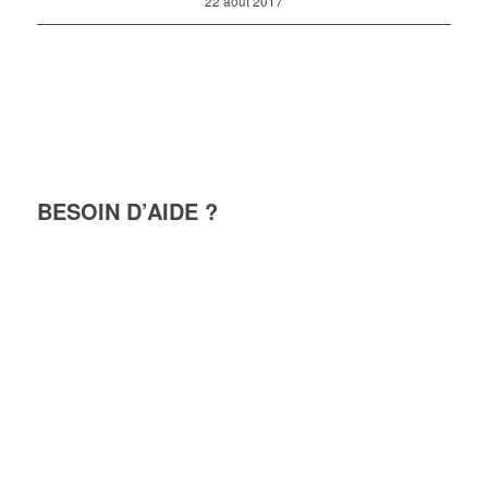
22 août 2017
BESOIN D’AIDE ?
+33 6 82 50 97 31
contact@locations-riquewihr.com
26, rue des Remparts
68340 RIQUEWIHR
FRANCE