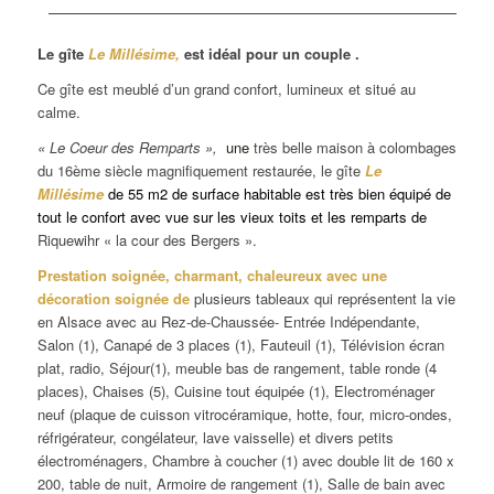
Le gîte
Le Millésime,
est idéal pour un couple .
Ce gîte est meublé d’un grand confort, lumineux et situé au
calme.
« Le Coeur des Remparts »,
une
très belle maison à colombages
du 16ème siècle magnifiquement restaurée, le gîte
Le
Millésime
de 55 m2 de surface habitable
est très bien équipé de
tout le confort avec vue sur les vieux toits et les remparts de
Riquewihr « la cour des Bergers ».
Prestation soignée, charmant, chaleureux avec une
décoration soignée de
plusieurs tableaux qui représentent la vie
en Alsace avec au Rez-de-Chaussée- Entrée Indépendante,
Salon (1), Canapé de 3 places (1), Fauteuil (1), Télévision écran
plat, radio, Séjour(1), meuble bas de rangement, table ronde (4
places), Chaises (5), Cuisine tout équipée (1), Electroménager
neuf (plaque de cuisson vitrocéramique, hotte, four, micro-ondes,
réfrigérateur, congélateur, lave vaisselle) et divers petits
électroménagers, Chambre à coucher (1) avec double lit de 160 x
200, table de nuit, Armoire de rangement (1), Salle de bain avec