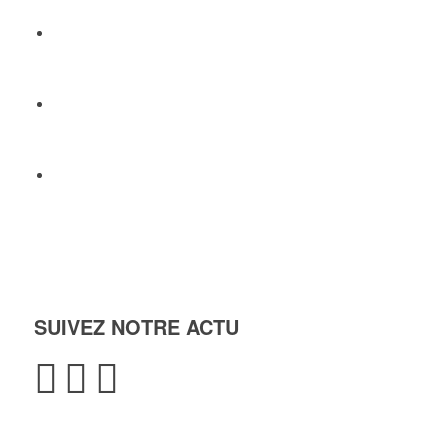
+33 6 82 50 97 31
contact@locations-riquewihr.com
26, rue des Remparts
68340 RIQUEWIHR
FRANCE
SUIVEZ NOTRE ACTU