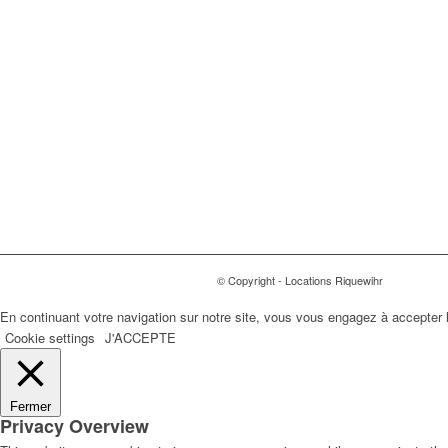
+33 6 82 50 97 31
contact@locations-riquewihr.com
26, rue des Remparts
68340 RIQUEWIHR
FRANCE
© Copyright - Locations Riquewihr
En continuant votre navigation sur notre site, vous vous engagez à accepter l’
Cookie settings
J'ACCEPTE
Fermer
Privacy Overview