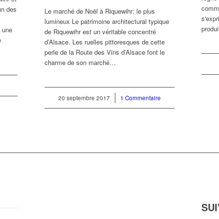
comme
un des
Le marché de Noël à Riquewihr; le plus
s'expr
lumineux Le patrimoine architectural typique
produ
t une
de Riquewihr est un véritable concentré
e
d’Alsace. Les ruelles pittoresques de cette
perle de la Route des Vins d’Alsace font le
charme de son marché…
20 septembre 2017
/
1 Commentaire
SU